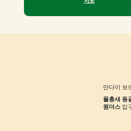
지도
만다이 보
물총새 동
원더스
입구