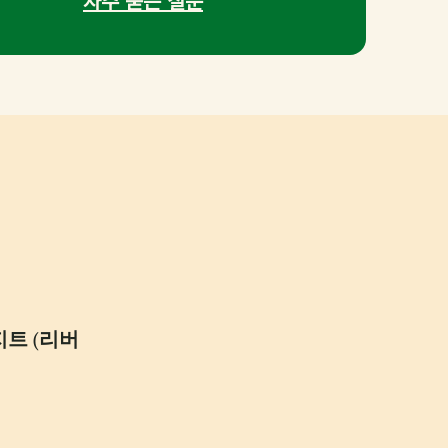
자주 묻는 질문
지트
(
리버