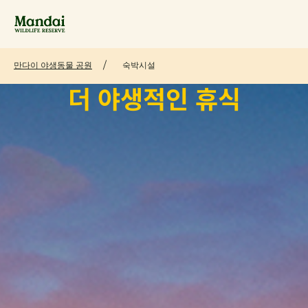
만다이 야생동물 공원
숙박시설
더 야생적인 휴식