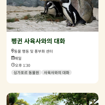
펭귄 사육사와의 대화
Location:
동물 행동 및 풍부화 센터
Date:
매일
Time:
오후 1:30
싱가포르 동물원
사육사와의 대화