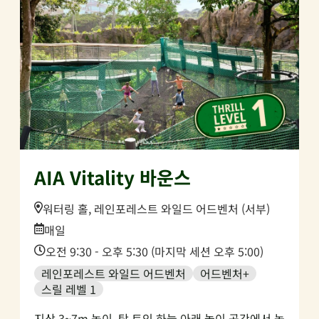
AIA Vitality 바운스
Location:
워터링 홀, 레인포레스트 와일드 어드벤처 (서부)
Date:
매일
Time:
오전 9:30 - 오후 5:30 (마지막 세션 오후 5:00)
레인포레스트 와일드 어드벤처
어드벤처+
스릴 레벨 1
지상 3~7m 높이, 탁 트인 하늘 아래 놀이 공간에서 높