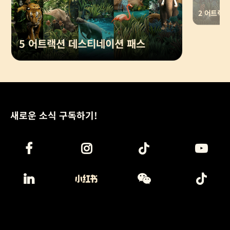
2 어트랙
5 어트랙션 데스티네이션 패스
새로운 소식 구독하기!