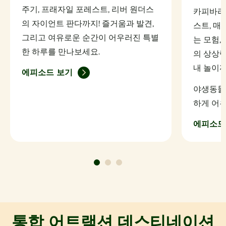
주기, 프래자일 포레스트, 리버 원더스
카피바라
의 자이언트 판다까지! 즐거움과 발견,
스트, 
그리고 여유로운 순간이 어우러진 특별
는 모험,
한 하루를 만나보세요.
의 상상력
내 놀이까
에피소드 보기
야생동물
하게 어
에피소드
통합 어트랙션 데스티네이션