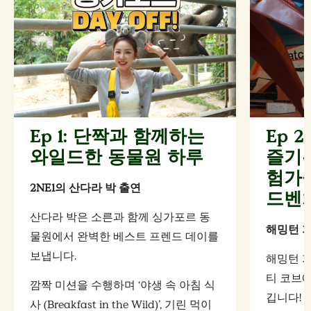
Ep 1: 단짝과 함께하는
Ep 
와일드한 동물원 하루
즐기는
험가들
2NE1의 산다라 박 출연
드벤
산다라 박은 소른과 함께 싱가포르 동
해밍턴 
물원에서 완벽한 베스트 프렌드 데이를
보냅니다.
해밍턴 
티 코브에
깜짝 미션을 수행하며 ‘야생 속 아침 식
깁니다!
사 (Breakfast in the Wild)’, 기린 먹이