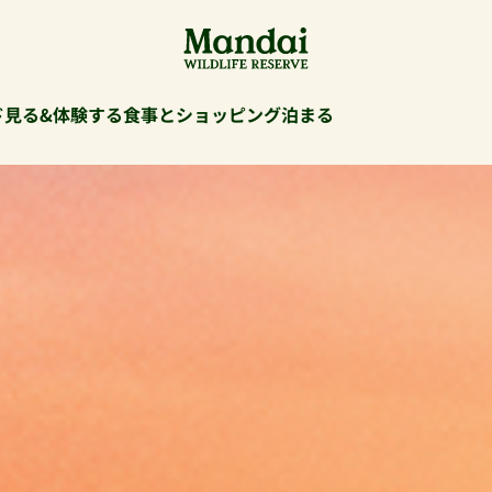
ド
見る&体験する
食事とショッピング
泊まる