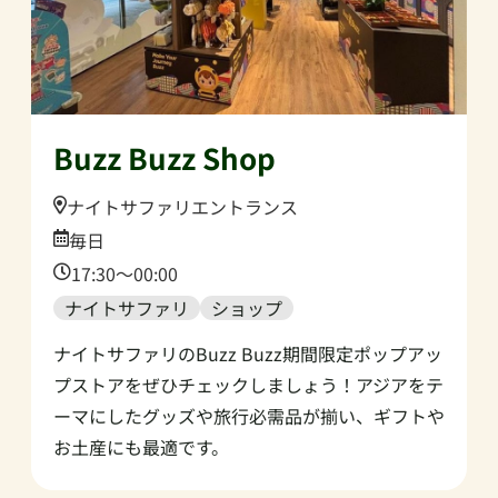
Buzz Buzz Shop
Location:
ナイトサファリエントランス
Date:
毎日
Time:
17:30～00:00
ナイトサファリ
ショップ
ナイトサファリのBuzz Buzz期間限定ポップアッ
プストアをぜひチェックしましょう！アジアをテ
ーマにしたグッズや旅行必需品が揃い、ギフトや
お土産にも最適です。