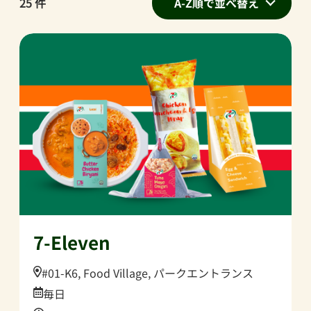
25
件
A-Z順で並べ替え
7-Eleven
Location:
#01-K6, Food Village, パークエントランス
Date:
毎日