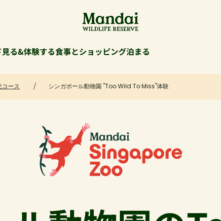
ド
見る&体験する
食事とショッピング
泊まる
光コース
シンガポール動物園 "Too Wild To Miss"体験