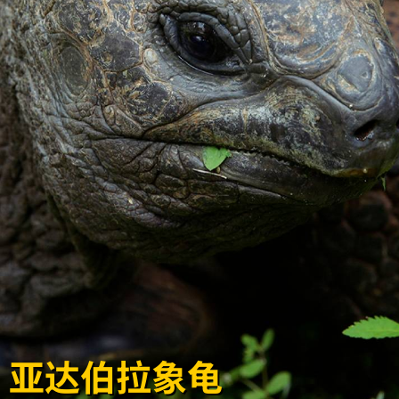
亚达伯拉象龟