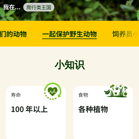
我在...
爬行类王国
们的动物
一起保护野生动物
饲养员
小知识
寿命
食物
100 年以上
各种植物