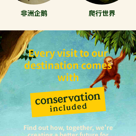
非洲企鹅
爬行世界
Every visit to our
destination comes
with
Find out how, together, we're
creating a better future for