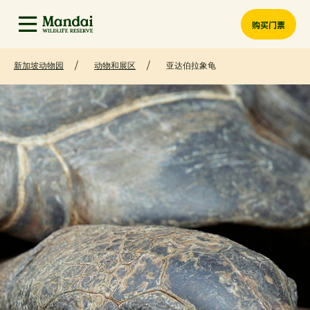
购买门票
新加坡动物园
动物和展区
亚达伯拉象龟