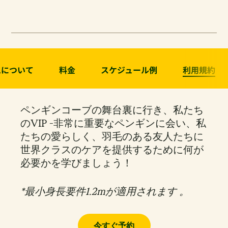
ムについて
料金
スケジュール例
利用規約
ペンギンコーブの舞台裏に行き、私たち
のVIP -非常に重要なペンギンに会い、私
たちの愛らしく、羽毛のある友人たちに
世界クラスのケアを提供するために何が
必要かを学びましょう！
*最小身長要件1.2mが適用されます 。
今すぐ予約