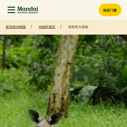
购买门票
新加坡动物园
动物和展区
东部灰大袋鼠