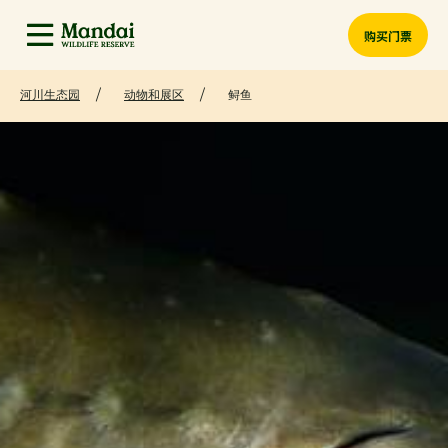
购买门票
河川生态园
动物和展区
鲟鱼