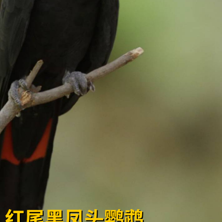
红尾黑凤头鹦鹉