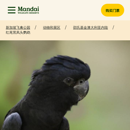
购买门票
新加坡飞禽公园
动物和展区
邵氏基金澳大利亚内陆
红尾黑凤头鹦鹉