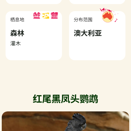
栖息地
分布范围
森林
澳大利亚
灌木
红尾黑凤头鹦鹉