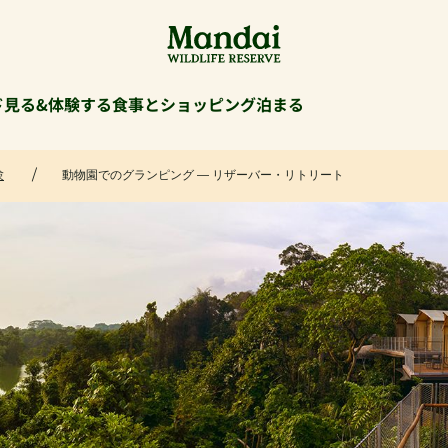
ド
見る&体験する
食事とショッピング
泊まる
験
動物園でのグランピング ― リザーバー・リトリート