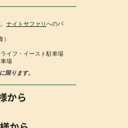
、
へのパ
園
ナイトサファリ
食）
ドライフ・イースト駐車場
駐車場
方に限ります。
名様から
）
名様から