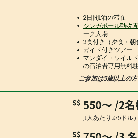
2日間1泊の滞在
シンガポール動物
ーク入場
2食付き（夕食・朝
ガイド付きツアー
マンダイ・ワイル
の宿泊者専用無料
ご参加は3歳以上の
550〜
/2
S$
（1人あたり275ドル
750〜
/3 
S$