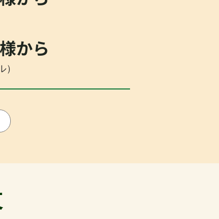
）
名様から
ドル）
ド
設