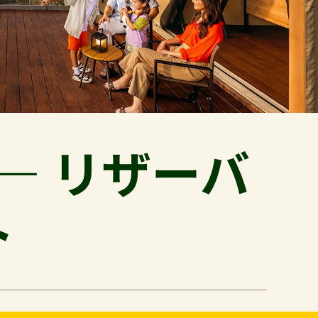
― リザーバ
ト