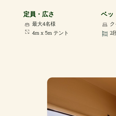
定員・広さ
ベッ
最大4名様
ク
4m x 5m テント
2