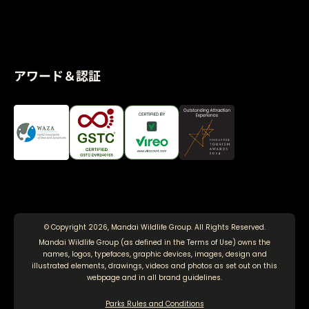
アワード＆認証
© Copyright 2026, Mandai Wildlife Group. All Rights Reserved.
Mandai Wildlife Group (as defined in the
Terms of Use
) owns the
names, logos, typefaces, graphic devices, images, design and
illustrated elements, drawings, videos and photos as set out on this
webpage and in all brand guidelines.
Parks Rules and Conditions