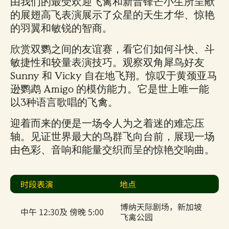
由我们的最受欢迎飞禽和新晋锋芒小生所呈献
的展翅高飞表演展示了众星的天生才华、惊艳
的羽翼和敏锐的智商。
欣赏双鹦之间的友谊赛，看它们如何斗快、斗
敏捷性和较量表演技巧。观察双角犀鸟好友
Sunny 和 Vicky 自在地飞翔。惊叹于黄颈亚马
逊鹦鹉 Amigo 的模仿能力。它是世上唯一能
以3种语言歌唱的飞禽。
迎着而来的便是一场令人为之着迷的难忘压
轴。见证世界最大的鸟群飞向台前，展现一场
由色彩、音响和能量交织而呈的惊艳交响曲。
时段表演
地点
博纳天际剧场，新加坡
中午 12:30及 傍晚 5:00
飞禽公园