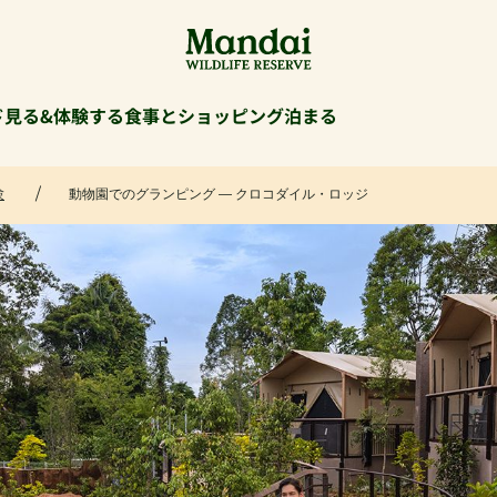
ド
見る&体験する
食事とショッピング
泊まる
験
動物園でのグランピング ― クロコダイル・ロッジ