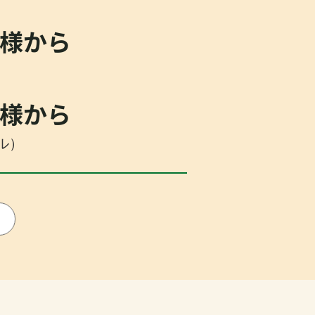
名様から
）
名様から
ドル）
ド