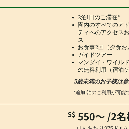
2泊1日のご滞在*
園内のすべてのアド
ティへのアクセスお
ス
お食事2回（夕食お
ガイドツアー
マンダイ・ワイル
の無料利用（宿泊
3歳未満のお子様は
*追加1泊のご利用が可能
550〜
/2
S$
（1人あたり275ドル