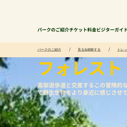
パークのご紹介
チケット料金
ビジターガイ
パークのご紹介
見る&体験する
トレッ
フォレスト
高架遊歩道と交差するこの冒険的
て野生生物をより身近に感じさせ