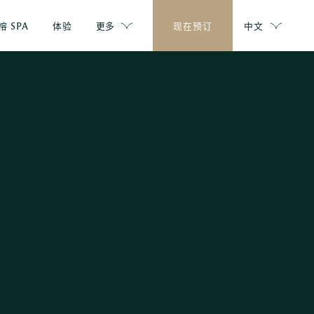
榕 SPA
体验
更多
现在预订
中文