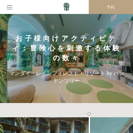
予約
お子様向けアクティビテ
ィ：冒険心を刺激する体験
の数々
マンダイ・レインフォレスト・リゾート by バン
ヤンツリー