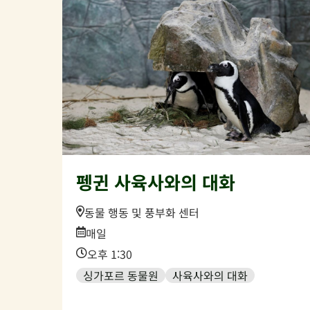
펭귄 사육사와의 대화
Location:
동물 행동 및 풍부화 센터
Date:
매일
Time:
오후 1:30
싱가포르 동물원
사육사와의 대화