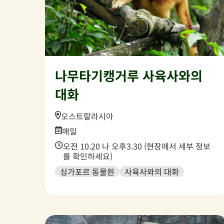
나무타기캥거루 사육사와의
대화
Location:
오스트랄라시아
Date:
매일
Time:
오전 10.20 나 오후3.30 (현장에서 세부 정보
를 확인하세요)
싱가포르 동물원
사육사와의 대화