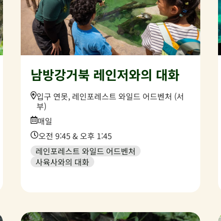
남방강거북 레인저와의 대화
Location:
입구 연못, 레인포레스트 와일드 어드벤처 (서
부)
Date:
매일
Time:
오전 9:45 & 오후 1:45
레인포레스트 와일드 어드벤처
사육사와의 대화