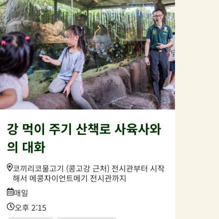
강 먹이 주기 산책로 사육사와
의 대화
Location:
코끼리코물고기 (콩고강 근처) 전시관부터 시작
해서 메콩자이언트메기 전시관까지
Date:
매일
Time:
오후 2:15