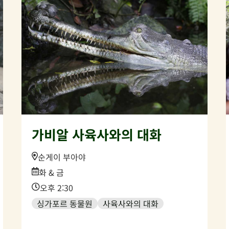
가비알 사육사와의 대화
Location:
순게이 부아야
Date:
화 & 금
Time:
오후 2:30
싱가포르 동물원
사육사와의 대화